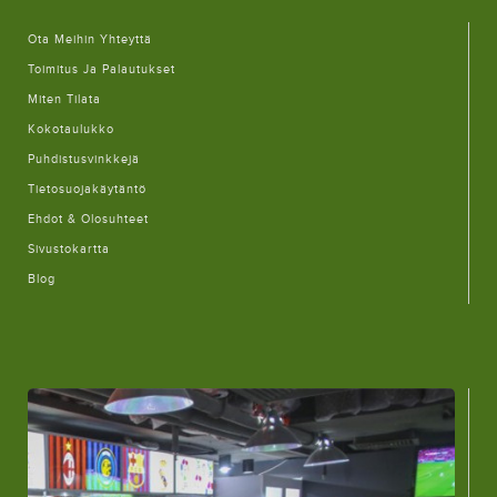
Ota Meihin Yhteyttä
Toimitus Ja Palautukset
Miten Tilata
Kokotaulukko
Puhdistusvinkkejä
Tietosuojakäytäntö
Ehdot & Olosuhteet
Sivustokartta
Blog