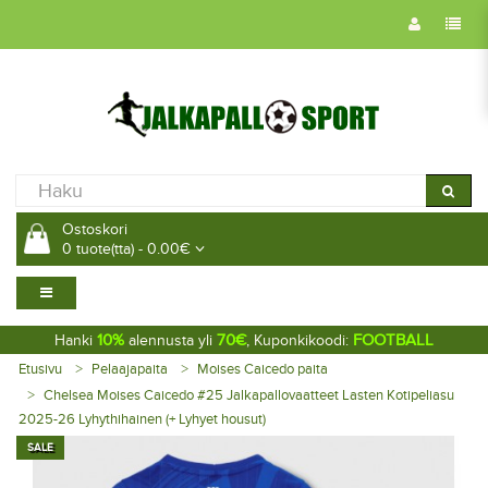
Ostoskori
0 tuote(tta) - 0.00€
10%
70€
FOOTBALL
Hanki
alennusta yli
, Kuponkikoodi:
Etusivu
Pelaajapaita
Moises Caicedo paita
Chelsea Moises Caicedo #25 Jalkapallovaatteet Lasten Kotipeliasu
2025-26 Lyhythihainen (+ Lyhyet housut)
SALE