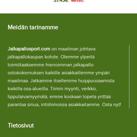
37.45€
housut)
96.13€
Meidän tarinamme
Jalkapallosport.com
on maailman johtava
jalkapallokaupan kohde. Olemme ylpeitä
toimittaaksemme hienoimman jalkapallo
ostokokemuksen kaikille asiakkaillemme ympäri
maailmaa. Jatkamme itsellemme huippuosaamista
kaikilla osa-alueilla. Tiimin myynti, verkko,
lippulaivamyymälä, emme koskaan lopeta yrittää
parantaa sinua, intohimoisia asiakkaitamme. Osta nyt!
Tietosivut