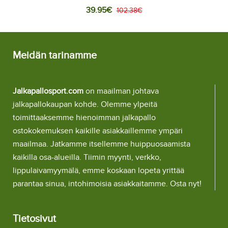
39.95€
102.38€
Meidän tarinamme
Jalkapallosport.com
on maailman johtava
jalkapallokaupan kohde. Olemme ylpeitä
toimittaaksemme hienoimman jalkapallo
ostokokemuksen kaikille asiakkaillemme ympäri
maailmaa. Jatkamme itsellemme huippuosaamista
kaikilla osa-alueilla. Tiimin myynti, verkko,
lippulaivamyymälä, emme koskaan lopeta yrittää
parantaa sinua, intohimoisia asiakkaitamme. Osta nyt!
Tietosivut