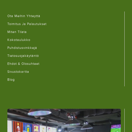
Ota Meihin Yhteyttä
Toimitus Ja Palautukset
Miten Tilata
Kokotaulukko
Puhdistusvinkkejä
Tietosuojakäytäntö
Ehdot & Olosuhteet
Sivustokartta
Blog