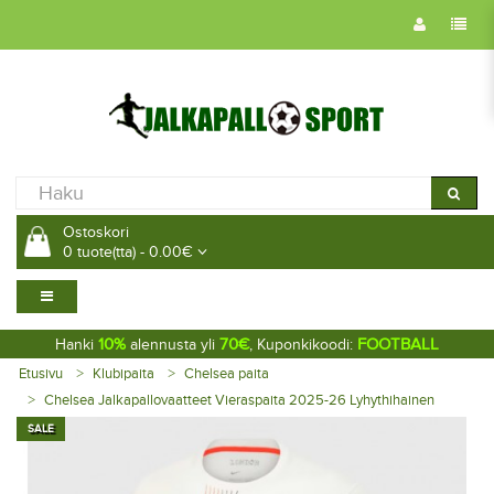
Ostoskori
0 tuote(tta) - 0.00€
10%
70€
FOOTBALL
Hanki
alennusta yli
, Kuponkikoodi:
Etusivu
Klubipaita
Chelsea paita
Chelsea Jalkapallovaatteet Vieraspaita 2025-26 Lyhythihainen
SALE