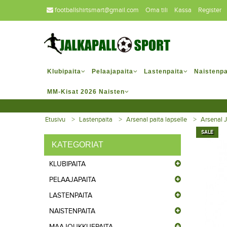
footballshirtsmart@gmail.com
Oma tili
Kassa
Register
Klubipaita
Pelaajapaita
Lastenpaita
Naistenpa
MM-Kisat 2026 Naisten
Etusivu
Lastenpaita
Arsenal paita lapselle
Arsenal J
SALE
KATEGORIAT
KLUBIPAITA
PELAAJAPAITA
LASTENPAITA
NAISTENPAITA
MAAJOUKKUEPAITA