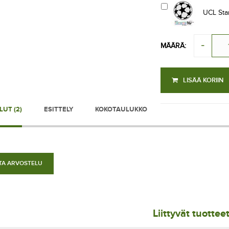
UCL Starb
MÄÄRÄ:
LISÄÄ KORIIN
UT (2)
ESITTELY
KOKOTAULUKKO
ITA ARVOSTELU
Liittyvät tuottee