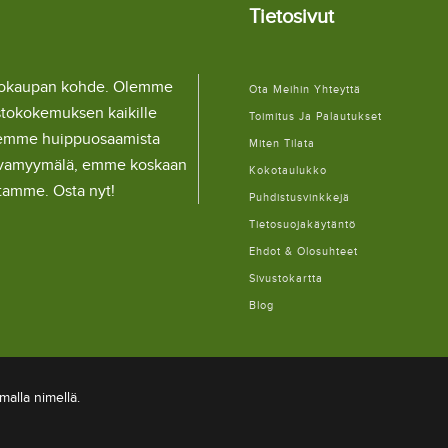
Tietosivut
llokaupan kohde. Olemme
Ota Meihin Yhteyttä
stokokemuksen kaikille
Toimitus Ja Palautukset
lemme huippuosaamista
Miten Tilata
ulaivamyymälä, emme koskaan
Kokotaulukko
itamme. Osta nyt!
Puhdistusvinkkejä
Tietosuojakäytäntö
Ehdot & Olosuhteet
Sivustokartta
Blog
alla nimellä.