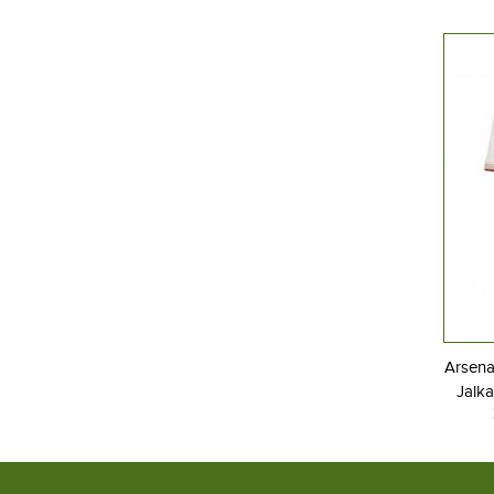
Arsena
Jalka
Kolm
Lyh