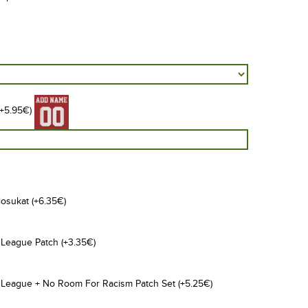
+5.95€)
osukat (+6.35€)
eague Patch (+3.35€)
eague + No Room For Racism Patch Set (+5.25€)