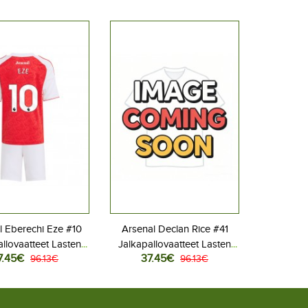
l Eberechi Eze #10
Arsenal Declan Rice #41
llovaatteet Lasten
Jalkapallovaatteet Lasten
7.45€
37.45€
peliasu 2025-26
96.13€
Vieraspeliasu 2026-27
96.13€
hihainen (+ Lyhyet
Lyhythihainen (+ Lyhyet
housut)
housut)