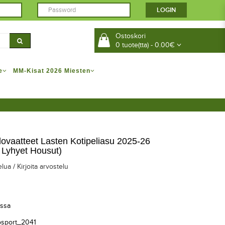
Ostoskori
0 tuote(tta) - 0.00€
e
MM-Kisat 2026 Miesten
lovaatteet Lasten Kotipeliasu 2025-26
 Lyhyet Housut)
elua
/
Kirjoita arvostelu
ssa
osport_2041