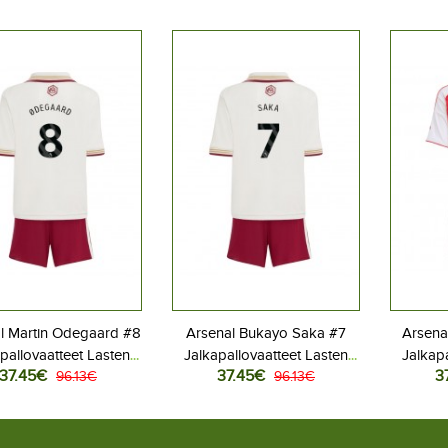
l Martin Odegaard #8
Arsenal Bukayo Saka #7
Arsena
pallovaatteet Lasten
Jalkapallovaatteet Lasten
Jalkapa
37.45€
37.45€
3
as peliasu 2025-26
96.13€
Kolmas peliasu 2025-26
96.13€
Koti
ythihainen (+ Lyhyet
Lyhythihainen (+ Lyhyet
Lyhyt
housut)
housut)