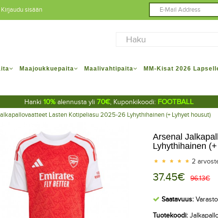
Kirjaudu sisään
ita
Maajoukkuepaita
Maalivahtipaita
MM-Kisat 2026 Lapsell
10%
70€
FOOTBALL
Hanki
alennusta yli
, Kuponkikoodi:
alkapallovaatteet Lasten Kotipeliasu 2025-26 Lyhythihainen (+ Lyhyet housut)
Arsenal Jalkapal
Lyhythihainen (+
2 arvost
37.45€
96.13€
Saatavuus:
Varasto
Tuotekoodi:
Jalkapall