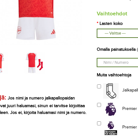
Vaihtoehdot
Lasten koko
Omalla painatuksella
(
Muita vaihtoehtoja
Jalkapall
jä:
Jos nimi ja numero jalkapallopaidan
at juuri haluamasi, sinun ei tarvitse kirjoittaa
Premier L
leen. Jos ei, kirjoita haluamasi nimi ja numero.
Premier L