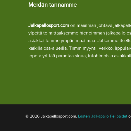
Meidän tarinamme
Jalkapallosport.com
on maailman johtava jalkapa
ylpeitä toimittaaksemme hienoimman jalkapallo o
asiakkaillemme ympäri maailmaa. Jatkamme itsel
kaikilla osa-alueilla. Tiimin myynti, verkko, lipp
lopeta yrittää parantaa sinua, intohimoisia asiakka
© 2026 Jalkapallosport.com.
Lasten Jalkapallo Pelipaidat
om